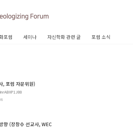
화포럼
세미나
자신학화 관련 글
포럼 소식
, 포럼 자문위원)
nrABXP1J88
06
방향 (장창수 선교사, WEC