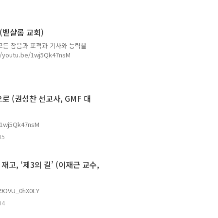
 (벧샬롬 교회)
 모든 참음과 표적과 기사와 능력을
utu.be/1wj5Qk47nsM
 (권성찬 선교사, GMF 대
1wj5Qk47nsM
05
고, ‘제3의 길’ (이재근 교수,
9OVU_0hX0EY
04