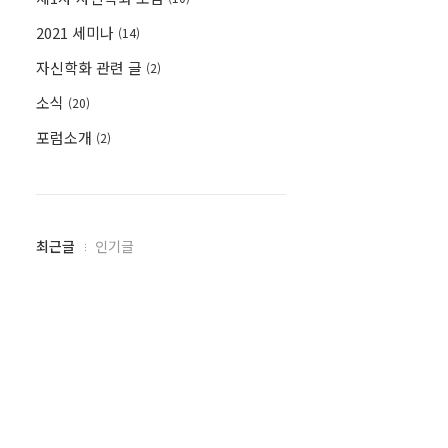
2021 세미나
(14)
자신학화 관련 글
(2)
소식
(20)
포럼소개
(2)
최
최근글
인기글
근
글
과
인
기
글