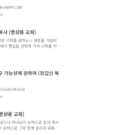
nrABXP1J88
06
 목사 (벧샬롬 교회)
네 같은 너희를 권하노니 영혼을 거슬러
중에서 행실을 선하게 가져 너희를 악
고 오시는 날에 하나님께 영광을 돌
FPsEh0yL8
구 가능성에 관하여 (정갑신 목
sSZoDvVHZuA
06
 (벧샬롬 교회)
히셨으나 하나님의 능력으로 살아 계시
의 능력으로 그와 함께 살리라 유튜
oDvVHZuA