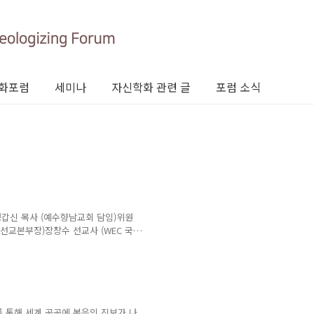
화포럼
세미나
자신학화 관련 글
포럼 소식
정갑신 목사 (예수향남교회 담임)위원
0 선교본부장)장창수 선교사 (WEC 국
사 (선한청지기 교회)김재완 전도사
 통해 세계 곳곳에 복음의 진보가 나