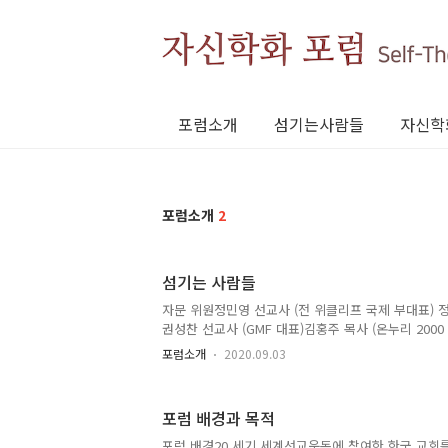
포럼소개
섬기는사람들
자신학
포럼소개
2
섬기는 사람들
자문 위원정민영 선교사 (전 위클리프 국제 부대표) 
권성찬 선교사 (GMF 대표)김홍주 목사 (온누리 200
제선교동원 R&D)진희경 목사 (어린양교회)김병훈 목
포럼소개
2020.09.03
(기독교 세계관 학술 동역회 실행위원)
포럼 배경과 목적
포럼 배경20 세기 세계선교운동에 참여한 한국 교회를