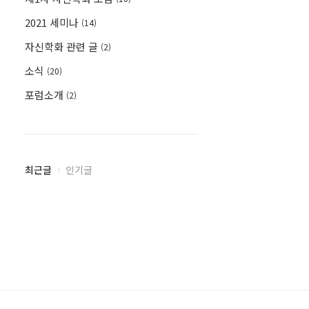
2021 세미나
(14)
자신학화 관련 글
(2)
소식
(20)
포럼소개
(2)
최
최근글
인기글
근
글
과
인
기
글