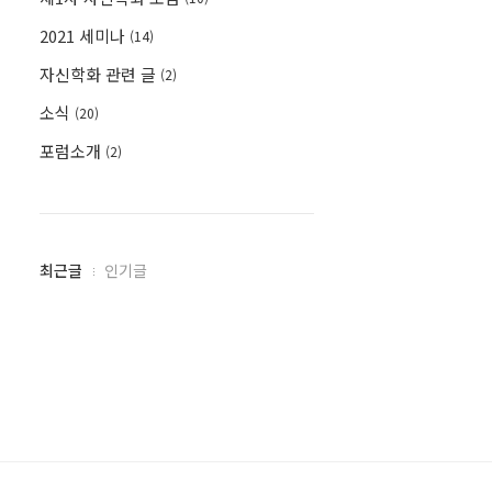
2021 세미나
(14)
자신학화 관련 글
(2)
소식
(20)
포럼소개
(2)
최
최근글
인기글
근
글
과
인
기
글