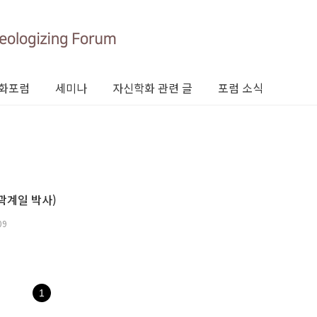
화포럼
세미나
자신학화 관련 글
포럼 소식
곽계일 박사)
09
1