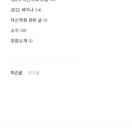
2021 세미나
(14)
자신학화 관련 글
(2)
소식
(20)
포럼소개
(2)
최
최근글
인기글
근
글
과
인
기
글