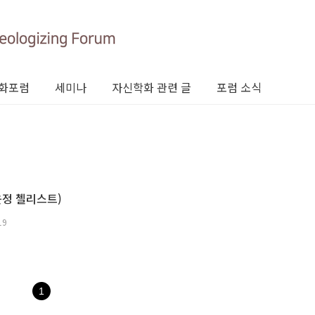
화포럼
세미나
자신학화 관련 글
포럼 소식
윤정 첼리스트)
19
1