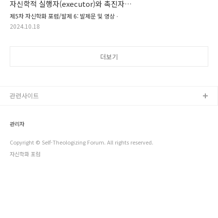
자신학적 실행자(executor)와 촉진자
(facilitator)로서의 몬타누스의 기여(박대영 목
제5차 자신학화 포럼/발제 6: 발제문 및 영상
사, 광주소명교회)
2024.10.18
더보기
관련사이트
관리자
Copyright © Self-Theologizing Forum. All rights reserved.
자신학화 포럼