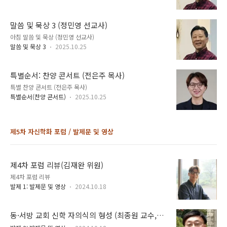
말씀 및 묵상 3 (정민영 선교사)
아침 말씀 및 묵상 (정민영 선교사)
말씀 및 묵상 3
2025.10.25
특별순서: 찬양 콘서트 (전은주 목사)
특별 찬양 콘서트 (전은주 목사)
특별순서(찬양 콘서트)
2025.10.25
제5차 자신학화 포럼 / 발제문 및 영상
제4차 포럼 리뷰(김재완 위원)
제4차 포럼 리뷰
발제 1: 발제문 및 영상
2024.10.18
동·서방 교회 신학 자의식의 형성 (최종원 교수,
VIEW)