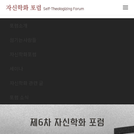
포럼소개
섬기는사람들
자신학화포럼
세미나
자신학화 관련 글
포럼 소식