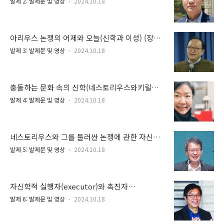
발제 2: 발제문 및 영상
2024.10.18
아리우스 논쟁의 어제와 오늘(신학과 이성) (장창
수 선교사, WEC 국제동원)
발제 3: 발제문 및 영상
2024.10.18
충돌하는 문화 속의 신학(네스토리우스와키릴의
충돌) (진희경 목사 요약, 어린양교회)
발제 4: 발제문 및 영상
2024.10.18
네스토리우스와 그를 둘러싼 논쟁에 관한 자신학
적 성찰(정갑신 목사, 예수향남교회)
발제 5: 발제문 및 영상
2024.10.18
자신학적 실행자(executor)와 촉진자
(facilitator)로서의 몬타누스의 기여(박대영 목
발제 6: 발제문 및 영상
2024.10.18
사, 광주소명교회)